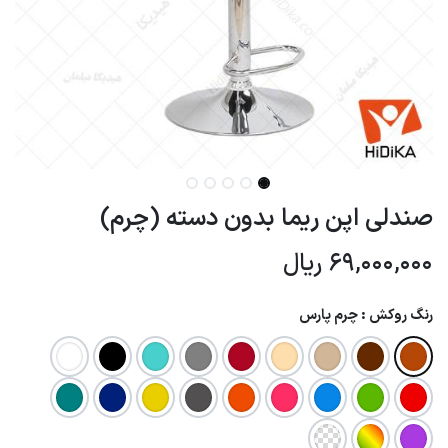
صندلی اپن ریما بدون دسته (چرم)
69,000,000
ریال
رنگ روکش : چرم پارس