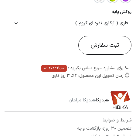
روکش پایه
ثبت سفارش​
📞 برای مشاوره سریع تماس بگیرید :
09127242060
⏱ زمان تحویل این محصول: 2 تا 3 روز کاری
هیدیکا
هیدیکا مبلمان
شرایط و ضوابط
تضمین 30 روزه بازگشت وجه